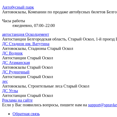
Автобусный парк
Автовокзалы, Компании по продаже автобусных билетов
Белго
Часы работы
ежедневно, 07:00–22:00
автостанция Осколцемент
Автостанции
Белгородская область, Старый Оскол, 1-й проез
ДС Стадион им. Ватутина
Автовокзалы, Стадионы
Старый Оскол
ДС Водник
Автостанции
Старый Оскол
ДС Атаманская
Автовокзалы
Старый Оскол
ДС Рудничный
Автостанции
Старый Оскол
лес
Автовокзалы, Строительные леса
Старый Оскол
ДС Углы
Автостанции
Старый Оскол
Реклама на сайте
Если у Вас появились вопросы, пишите нам на
support@spravke
Обратная связь